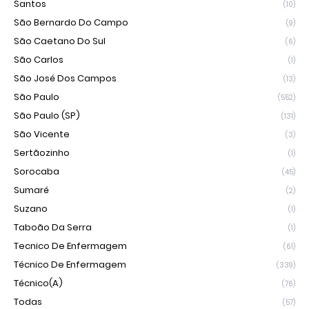
Santos
(10)
São Bernardo Do Campo
(9)
São Caetano Do Sul
(6)
São Carlos
(1)
São José Dos Campos
(13)
São Paulo
(552)
São Paulo (SP)
(131)
São Vicente
(3)
Sertãozinho
(1)
Sorocaba
(45)
Sumaré
(2)
Suzano
(1)
Taboão Da Serra
(1)
Tecnico De Enfermagem
(61)
Técnico De Enfermagem
(339)
Técnico(a)
(76)
Todas
(57)