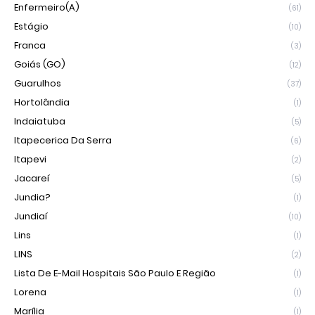
Enfermeiro(a)
(61)
Estágio
(10)
Franca
(3)
Goiás (GO)
(12)
Guarulhos
(37)
Hortolândia
(1)
Indaiatuba
(5)
Itapecerica Da Serra
(6)
Itapevi
(2)
Jacareí
(5)
Jundia?
(1)
Jundiaí
(10)
Lins
(1)
LINS
(2)
Lista De E-Mail Hospitais São Paulo E Região
(1)
Lorena
(1)
Marília
(1)