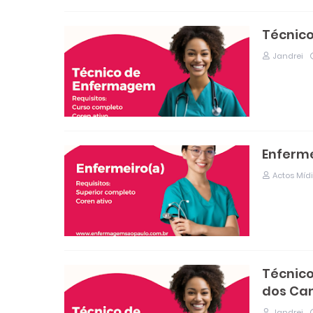
Técnic
Jandrei
Enferme
Actos Míd
Técnico
dos Ca
Jandrei