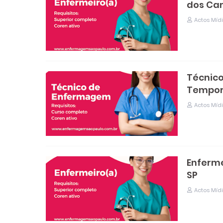
dos Ca
Actos Míd
Técnico
Temporá
Actos Míd
Enferme
SP
Actos Míd