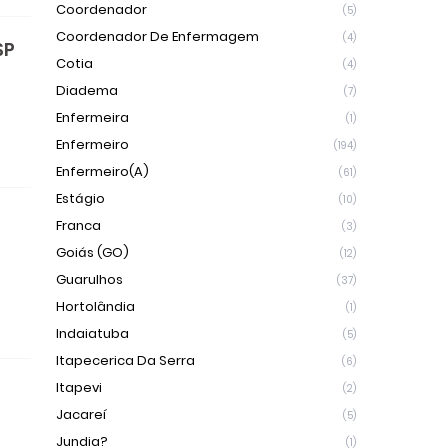
Coordenador
(5)
Coordenador De Enfermagem
(4)
SP
Cotia
(4)
Diadema
(7)
Enfermeira
(1)
Enfermeiro
(194)
Enfermeiro(a)
(61)
Estágio
(10)
Franca
(3)
Goiás (GO)
(12)
Guarulhos
(37)
Hortolândia
(1)
Indaiatuba
(5)
Itapecerica Da Serra
(6)
Itapevi
(2)
Jacareí
(5)
Jundia?
(1)