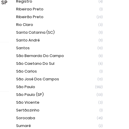
Registro
 SP
(4)
Ribeirao Preto
(1)
Ribeirão Preto
(20)
Rio Claro
(3)
Santa Catarina (SC)
(11)
Santo André
(11)
Santos
(10)
São Bernardo Do Campo
(9)
São Caetano Do Sul
(6)
São Carlos
(1)
São José Dos Campos
(13)
São Paulo
(552)
São Paulo (SP)
(131)
São Vicente
(3)
Sertãozinho
(1)
Sorocaba
(45)
Sumaré
(2)