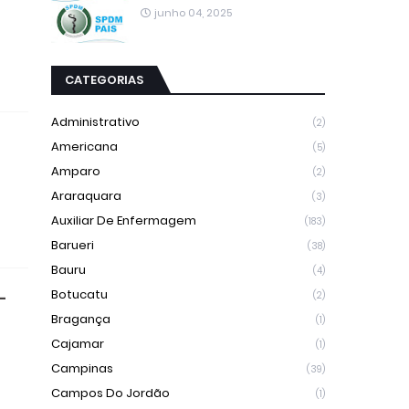
junho 04, 2025
CATEGORIAS
Administrativo
(2)
Americana
(5)
Amparo
(2)
Araraquara
(3)
Auxiliar De Enfermagem
(183)
Barueri
(38)
Bauru
(4)
Botucatu
-
(2)
Bragança
(1)
Cajamar
(1)
Campinas
(39)
Campos Do Jordão
(1)