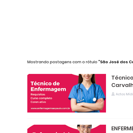
Mostrando postagens com o rótulo
São José dos 
Técnico
Carvalh
Actos Míd
ENFERME