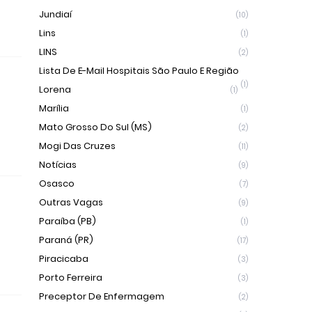
Jundiaí
(10)
Lins
(1)
LINS
(2)
Lista De E-Mail Hospitais São Paulo E Região
(1)
Lorena
(1)
Marília
(1)
Mato Grosso Do Sul (MS)
(2)
Mogi Das Cruzes
(11)
Notícias
(9)
Osasco
(7)
Outras Vagas
(9)
Paraíba (PB)
(1)
Paraná (PR)
(17)
Piracicaba
(3)
Porto Ferreira
(3)
Preceptor De Enfermagem
(2)