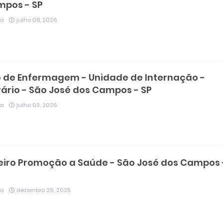
mpos - SP
ia
julho 08, 2026
 de Enfermagem - Unidade de Internação -
rio - São José dos Campos - SP
ia
julho 03, 2026
iro Promoção a Saúde - São José dos Campos 
ia
dezembro 29, 2025