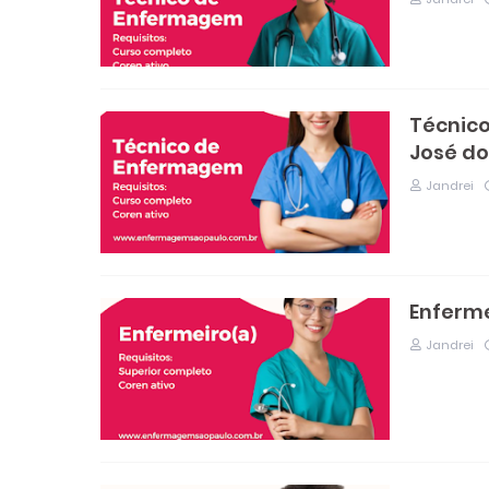
Técnico
José do
Jandrei
Enferme
Jandrei