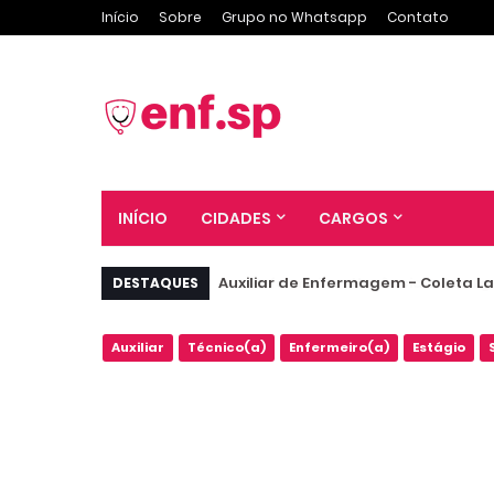
Início
Sobre
Grupo no Whatsapp
Contato
INÍCIO
CIDADES
CARGOS
Auxiliar de Enfermagem - Coleta Lab
DESTAQUES
Auxiliar
Técnico(a)
Enfermeiro(a)
Estágio