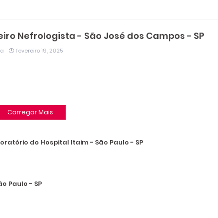
iro Nefrologista - São José dos Campos - SP
ia
fevereiro 19, 2025
Carregar Mais
ratório do Hospital Itaim - São Paulo - SP
ão Paulo - SP