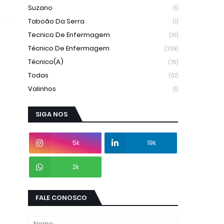
Suzano
(1)
Taboão Da Serra
(1)
Tecnico De Enfermagem
(61)
Técnico De Enfermagem
(339)
Técnico(a)
(76)
Todas
(57)
Valinhos
(1)
SIGA NOS
5k
19k
2k
FALE CONOSCO