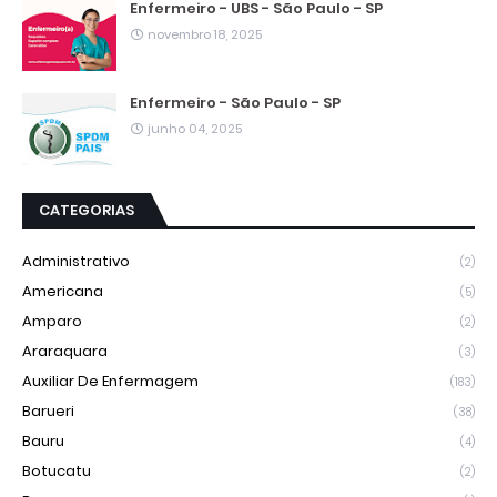
Enfermeiro - UBS - São Paulo - SP
novembro 18, 2025
Enfermeiro - São Paulo - SP
junho 04, 2025
CATEGORIAS
Administrativo
(2)
Americana
(5)
Amparo
(2)
Araraquara
(3)
Auxiliar De Enfermagem
(183)
Barueri
(38)
Bauru
(4)
Botucatu
(2)