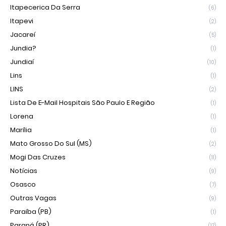
Itapecerica Da Serra
(6)
Itapevi
(2)
Jacareí
(5)
Jundia?
(1)
Jundiaí
(10)
Lins
(1)
LINS
(2)
Lista De E-Mail Hospitais São Paulo E Região
(1)
Lorena
(1)
Marília
(1)
Mato Grosso Do Sul (MS)
(2)
Mogi Das Cruzes
(11)
Notícias
(9)
Osasco
(7)
Outras Vagas
(9)
Paraíba (PB)
(1)
Paraná (PR)
(17)