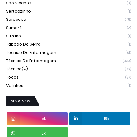
São Vicente
(3)
Sertãozinho
(1)
Sorocaba
(45)
Sumaré
(2)
Suzano
(1)
Taboão Da Serra
(1)
Tecnico De Enfermagem
(61)
Técnico De Enfermagem
(339)
Técnico(a)
(76)
Todas
(57)
Valinhos
(1)
SIGA NOS
5k
19k
2k